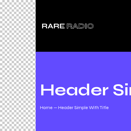
Header Si
Home
Header Simple With Title