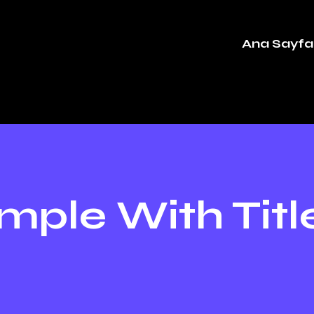
Ana Sayfa
mple With Titl