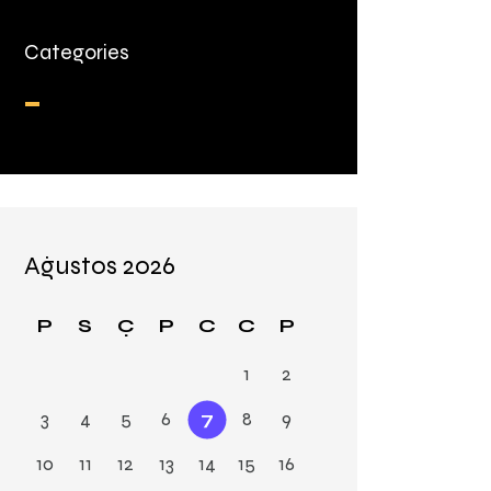
Categories
Kategori yok
Ağustos 2026
P
S
Ç
P
C
C
P
1
2
3
4
5
6
7
8
9
10
11
12
13
14
15
16