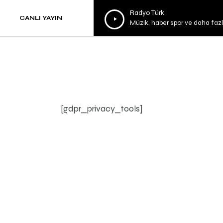
Ses
Radyo Türk
CANLI YAYIN
Müzik, haber spor ve daha fazla
oynatıcı
[gdpr_privacy_tools]