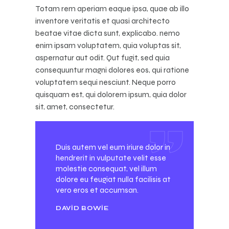
Totam rem aperiam eaque ipsa, quae ab illo
inventore veritatis et quasi architecto
beatae vitae dicta sunt, explicabo. nemo
enim ipsam voluptatem, quia voluptas sit,
aspernatur aut odit. Qut fugit, sed quia
consequuntur magni dolores eos, qui ratione
voluptatem sequi nesciunt. Neque porro
quisquam est, qui dolorem ipsum, quia dolor
sit, amet, consectetur.
Duis autem vel eum iriure dolor in
hendrerit in vulputate velit esse
molestie consequat, vel illum
dolore eu feugiat nulla facilisis at
vero eros et accumsan.
DAVID BOWIE