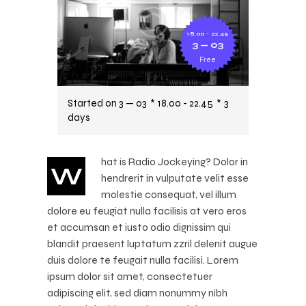
18.00 - 22.45
3 — 03
Free
Started on
3 — 03
18.00 - 22.45
3
days
hat is Radio Jockeying? Dolor in
W
hendrerit in vulputate velit esse
molestie consequat, vel illum
dolore eu feugiat nulla facilisis at vero eros
et accumsan et iusto odio dignissim qui
blandit praesent luptatum zzril delenit augue
duis dolore te feugait nulla facilisi. Lorem
ipsum dolor sit amet, consectetuer
adipiscing elit, sed diam nonummy nibh