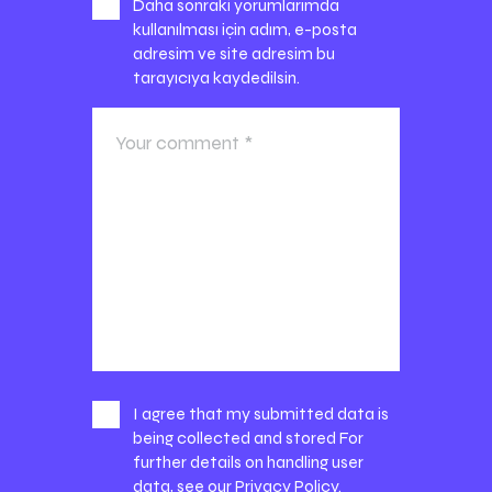
Daha sonraki yorumlarımda
kullanılması için adım, e-posta
adresim ve site adresim bu
tarayıcıya kaydedilsin.
I agree that my submitted data is
being collected and stored For
further details on handling user
data, see our
Privacy Policy
.