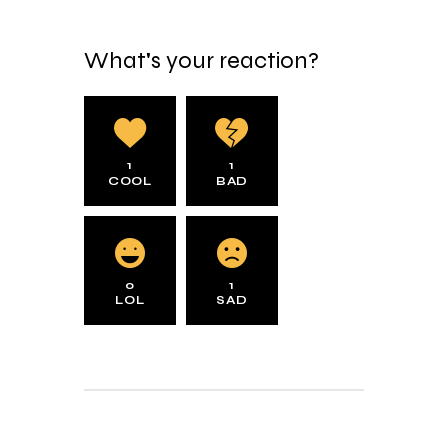
What's your reaction?
1
1
COOL
BAD
0
1
LOL
SAD