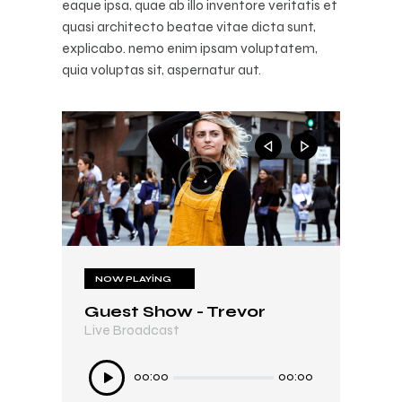
eaque ipsa, quae ab illo inventore veritatis et
quasi architecto beatae vitae dicta sunt,
explicabo. nemo enim ipsam voluptatem,
quia voluptas sit, aspernatur aut.
NOW PLAYING
NOW PLAYING
Guest Show - Trevor
In My Mind
Live Broadcast
Live Broadcast
Ses
Ses
00:00
00:00
00:00
00:00
oynatıcı
oynatıcı