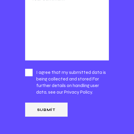
I agree that my submitted data is
being collected and stored For
further details on handling user
data, see our
Privacy Policy
.