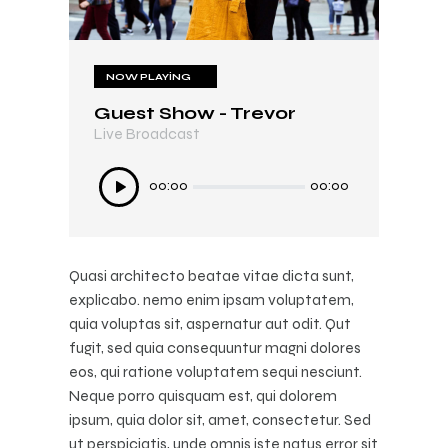
NOW PLAYING
NOW PLAYING
Guest Show - Trevor
In My Mind
Live Broadcast
Live Broadcast
Ses
Ses
00:00
00:00
00:00
00:00
oynatıcı
oynatıcı
Quasi architecto beatae vitae dicta sunt,
explicabo. nemo enim ipsam voluptatem,
quia voluptas sit, aspernatur aut odit. Qut
fugit, sed quia consequuntur magni dolores
eos, qui ratione voluptatem sequi nesciunt.
Neque porro quisquam est, qui dolorem
ipsum, quia dolor sit, amet, consectetur. Sed
ut perspiciatis, unde omnis iste natus error sit