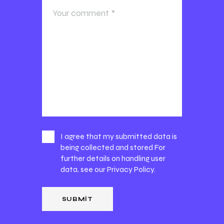
I agree that my submitted data is
being collected and stored For
further details on handling user
data, see our
Privacy Policy
.