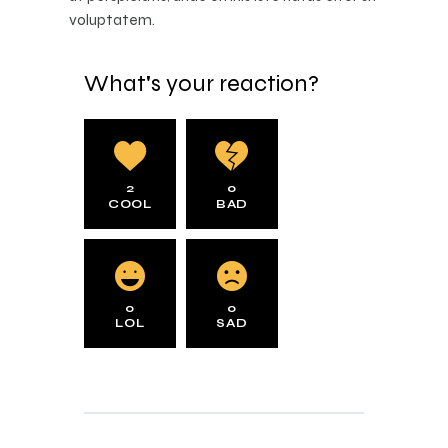
voluptatem.
What's your reaction?
2
0
COOL
BAD
0
0
LOL
SAD