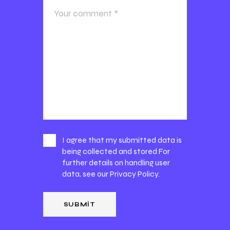
I agree that my submitted data is
being collected and stored For
further details on handling user
data, see our
Privacy Policy
.