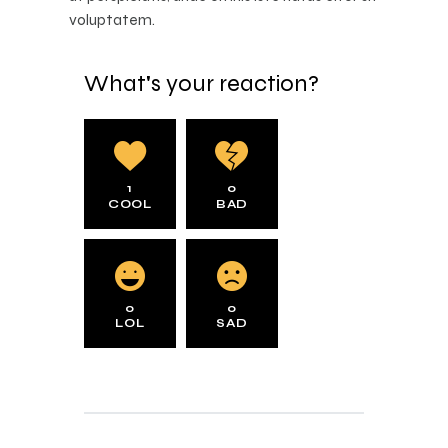
voluptatem.
What's your reaction?
1
0
COOL
BAD
0
0
LOL
SAD