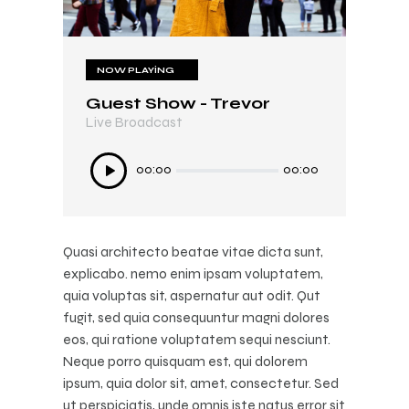
NOW PLAYING
NOW PLAYING
Guest Show - Trevor
In My Mind
Live Broadcast
Live Broadcast
Ses
Ses
00:00
00:00
00:00
00:00
oynatıcı
oynatıcı
Quasi architecto beatae vitae dicta sunt,
explicabo. nemo enim ipsam voluptatem,
quia voluptas sit, aspernatur aut odit. Qut
fugit, sed quia consequuntur magni dolores
eos, qui ratione voluptatem sequi nesciunt.
Neque porro quisquam est, qui dolorem
ipsum, quia dolor sit, amet, consectetur. Sed
ut perspiciatis, unde omnis iste natus error sit